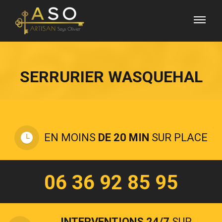
SERRURIER WASQUEHAL
EN MOINS
DE 20 MIN
SUR PLACE
06 36 92 85 95
INTERVENTIONS 24/7
SUR