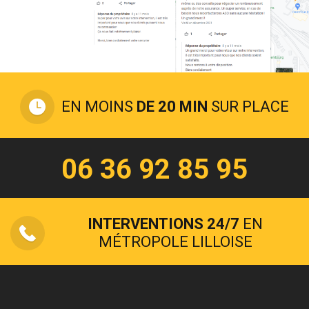
EN MOINS
DE 20 MIN
SUR PLACE
06 36 92 85 95
INTERVENTIONS 24/7
EN
MÉTROPOLE LILLOISE