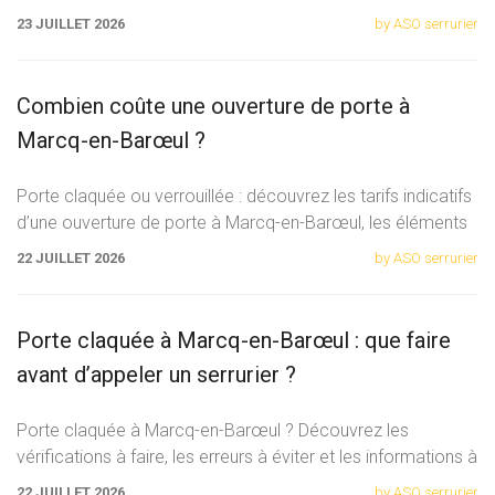
faut remplacer le cylindre ou toute la serrure.
23 JUILLET 2026
by ASO serrurier
Combien coûte une ouverture de porte à
Marcq-en-Barœul ?
Porte claquée ou verrouillée : découvrez les tarifs indicatifs
d’une ouverture de porte à Marcq-en-Barœul, les éléments
qui font varier le prix et les précautions à prendre avant
22 JUILLET 2026
by ASO serrurier
l’intervention.
Porte claquée à Marcq-en-Barœul : que faire
avant d’appeler un serrurier ?
Porte claquée à Marcq-en-Barœul ? Découvrez les
vérifications à faire, les erreurs à éviter et les informations à
préparer avant d’appeler un serrurier.
22 JUILLET 2026
by ASO serrurier