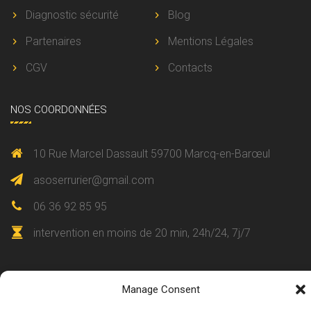
Diagnostic sécurité
Blog
Partenaires
Mentions Légales
CGV
Contacts
NOS COORDONNÉES
10 Rue Marcel Dassault 59700 Marcq-en-Barœul
asoserrurier@gmail.com
06 36 92 85 95
intervention en moins de 20 min, 24h/24, 7j/7
Manage Consent